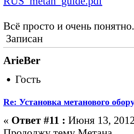
RUS_metan_guide.pdf
Всё просто и очень понятно
Записан
ArieBer
Гость
Re: Установка метанового обор
«
Ответ #11 :
Июня 13, 2012,
Продолжу тему Метана