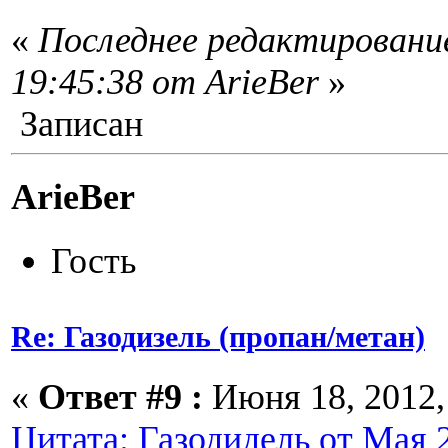
«
Последнее редактирование
19:45:38 от ArieBer
»
Записан
ArieBer
Гость
Re: Газодизель (пропан/метан)
«
Ответ #9 :
Июня 18, 2012, 
Цитата: Газодидель от Мая 2