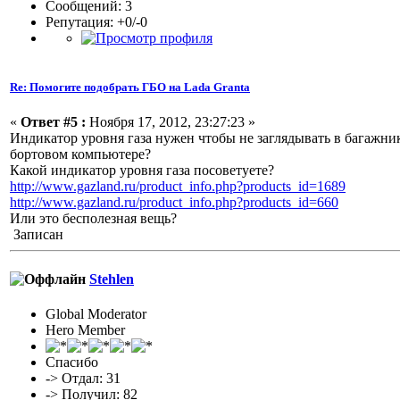
Сообщений: 3
Репутация: +0/-0
Re: Помогите подобрать ГБО на Lada Granta
«
Ответ #5 :
Ноября 17, 2012, 23:27:23 »
Индикатор уровня газа нужен чтобы не заглядывать в багажник
бортовом компьютере?
Какой индикатор уровня газа посоветуете?
http://www.gazland.ru/product_info.php?products_id=1689
http://www.gazland.ru/product_info.php?products_id=660
Или это бесполезная вещь?
Записан
Stehlen
Global Moderator
Hero Member
Спасибо
-> Отдал: 31
-> Получил: 82