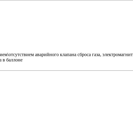
ием\отсутствием аварийного клапана сброса газа, электромагни
а в баллоне