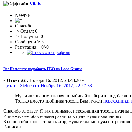
Vitaly
Newbie
Спасибо
-> Отдал: 0
-> Получил: 0
Сообщений: 3
Репутация: +0/-0
Re: Помогите подобрать ГБО на Lada Granta
«
Ответ #2 :
Ноября 16, 2012, 23:48:20 »
Цитата: Stehlen от Ноября 16, 2012, 22:27:38
Мультиклапаном голову не забивайте, берите под баллон 
Только вместо тройника тосола Вам нужен
переходники 
Спасибо за ответ. Я так понимаю, переходники тосола нужны 
И всеже, чем обоснована разница в цене мультиклапанов?
Баллон собираюсь ставить -тор, мультиклапан нужен с распол
Записан