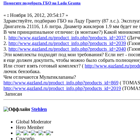
Помогите подобрать ГБО на Lada Granta
«
:
Ноября 16, 2012, 20:54:17 »
Здравствуйте, подбираю ГБО на Ладу Гранту (87 л.с.). Эксплуа
Двигатель 21116, 1.6 литра. Диаметр жиклеров 1.9 мм будет не 
В чем принципиальное отличие: (в монтаже?) Какой миником
1.
http://www.gazland.ru/product_info.php?products_id=2037
(Датч
2.
http://www.gazland.ru/product_info.php?products_id=2039
(Газо
3.
http://www.gazland.ru/product_info.php?products_id=2040
(Газо
Эти комплекты подходят под мои требования? Если нет - посо
я еще должен докупить, чтобы можно было собрать полноценн
Или стоит взять готовый комплект? (
http://www.gazland.ru/pro
лючок бензобака.
Чем отличаются Мультиклапаны?
http://www.gazland.ru/product_info.php?products_id=869
( TOMAS
http://www.gazland.ru/product_info.php?products_id=2019
(TOMAS
Записан
Stehlen
Global Moderator
Hero Member
Спасибо