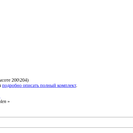
ысоте 200\204)
я
подробно описать полный комплект
.
а
len
»