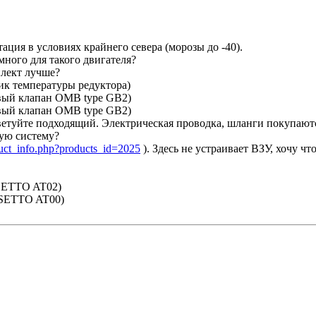
тация в условиях крайнего севера (морозы до -40).
много для такого двигателя?
плект лучше?
ик температуры редуктора)
вый клапан ОМВ type GB2)
вый клапан ОМВ type GB2)
ветуйте подходящий. Электрическая проводка, шланги покупаютс
ую систему?
duct_info.php?products_id=2025
). Здесь не устраивает ВЗУ, хочу чт
ETTO AT02)
ETTO AT00)