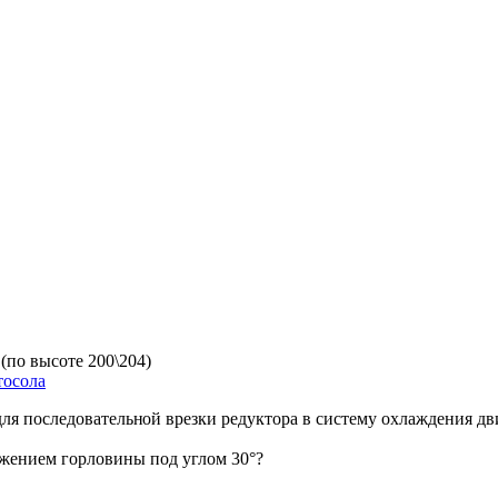
(по высоте 200\204)
тосола
для последовательн
ой врезки редуктора в систему охлаждения дв
ожением горловины под углом 30°?