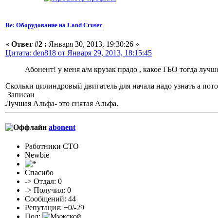
Re: Оборудование на Land Cruser
«
Ответ #2 :
Января 30, 2013, 19:30:26 »
Цитата: den818 от Января 29, 2013, 18:15:45
Абонент! у меня а/м крузак прадо , какое ГБО тогда лучше
Скольки цилиндровый двигатель для начала надо узнать а пото
Записан
Лучшая Альфа- это снятая Альфа.
abonent
Работники СТО
Newbie
Спасибо
-> Отдал: 0
-> Получил: 0
Сообщений: 44
Репутация: +0/-29
Пол: