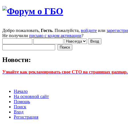
Добро пожаловать,
Гость
. Пожалуйста,
войдите
или
зарегистр
Не получили
письмо с кодом активации
?
Новости:
Узнайте как рекламировать свое СТО на страницах gazmap.r
Начало
На основной сайт
Помощь
Поиск
Вход
Регистрация