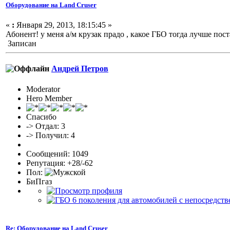
Оборудование на Land Cruser
«
:
Января 29, 2013, 18:15:45 »
Абонент! у меня а/м крузак прадо , какое ГБО тогда лучше пост
Записан
Андрей Петров
Moderator
Hero Member
Спасибо
-> Отдал: 3
-> Получил: 4
Сообщений: 1049
Репутация: +28/-62
Пол:
БиПгаз
Re: Оборудование на Land Cruser