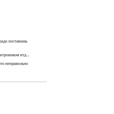
Прадо поставишь
итроником итд...
что неправильно