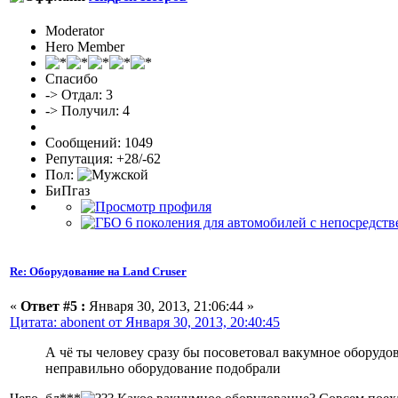
Moderator
Hero Member
Спасибо
-> Отдал: 3
-> Получил: 4
Сообщений: 1049
Репутация: +28/-62
Пол:
БиПгаз
Re: Оборудование на Land Cruser
«
Ответ #5 :
Января 30, 2013, 21:06:44 »
Цитата: abonent от Января 30, 2013, 20:40:45
А чё ты человеу сразу бы посоветовал вакумное оборудов
неправильно оборудование подобрали