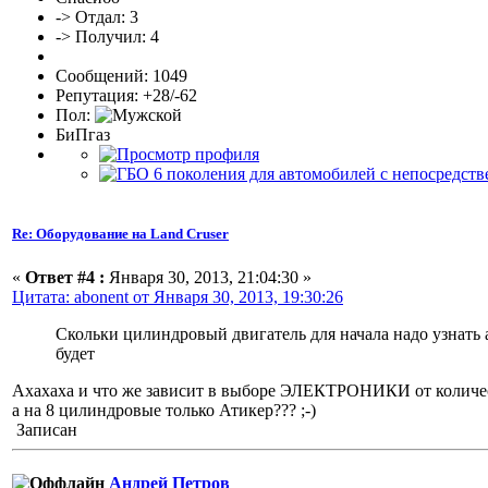
-> Отдал: 3
-> Получил: 4
Сообщений: 1049
Репутация: +28/-62
Пол:
БиПгаз
Re: Оборудование на Land Cruser
«
Ответ #4 :
Января 30, 2013, 21:04:30 »
Цитата: abonent от Января 30, 2013, 19:30:26
Скольки цилиндровый двигатель для начала надо узнать 
будет
Ахахаха и что же зависит в выборе ЭЛЕКТРОНИКИ от количес
а на 8 цилиндровые только Атикер??? ;-)
Записан
Андрей Петров