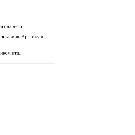
оит на него
 поставишь Арктику и
иком итд...