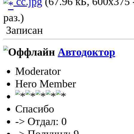
cc.jpg
(67.96 кБ, 600x375
раз.)
Записан
Автодоктор
Moderator
Hero Member
Спасибо
-> Отдал: 0
-> Получил: 9