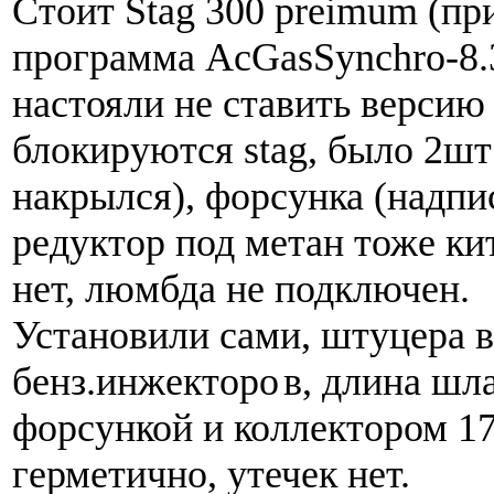
Стоит Stag 300 preimum (при
программа AcGasSynchro-8.3
настояли не ставить версию 
блокируются stag, было 2шт
накрылся), форсунка (надпи
редуктор под метан тоже ки
нет, люмбда не подключен.
Установили сами, штуцера в
бенз.инжекторо
в, длина шл
форсункой и коллектором 17
герметично, утечек нет.