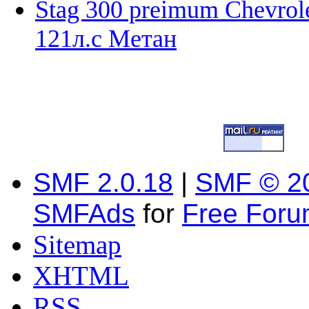
Stag 300 preimum Chevrole
121л.с Метан
SMF 2.0.18
|
SMF © 2
SMFAds
for
Free For
Sitemap
XHTML
RSS