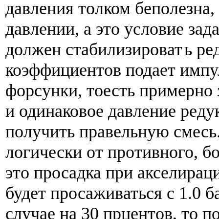
давления толком беполезна,
давлении, а это условие зад
должен стабилизироват
ь ре
коэффициентов подает импу
форсунки, тоесть примерно
и одинаковое давление ред
получить правельную смесь
логически от противного, б
это просадка при акселирац
будет просаживаться с 1.0 б
случае на 30 прцентов, то п