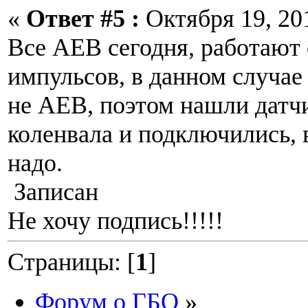
«
Ответ #5 :
Октября 19, 201
Все АЕВ сегодня, работают
импульсов, в данном случае
не АЕВ, поэтом нашли датч
коленвала и подключились, в
надо.
Записан
Не хочу подпись!!!!!
Страницы: [
1
]
Форум о ГБО
»