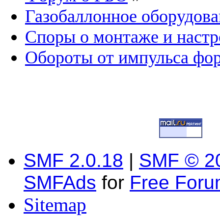
Газобаллонное оборудова
Споры о монтаже и наст
Обороты от импульса фо
SMF 2.0.18
|
SMF © 2
SMFAds
for
Free For
Sitemap