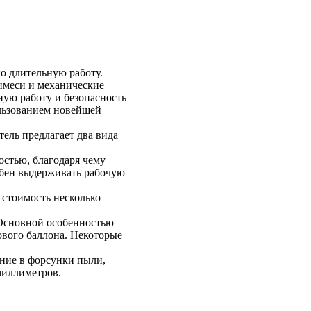
о длительную работу.
имеси и механические
ную работу и безопасность
ользованием новейшей
ель предлагает два вида
остью, благодаря чему
обен выдерживать рабочую
 стоимость несколько
. Основной особенностью
ового баллона. Некоторые
ние в форсунки пыли,
миллиметров.