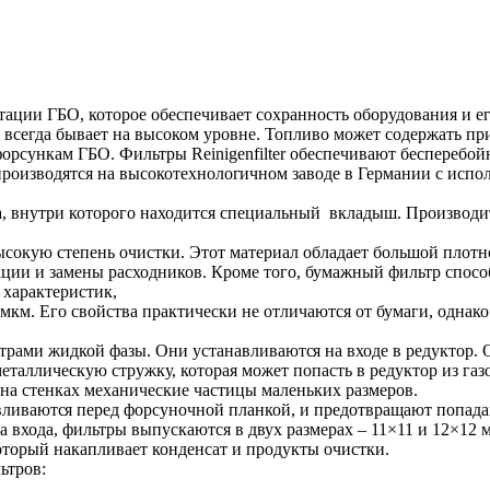
ации ГБО, которое обеспечивает сохранность оборудования и ег
 всегда бывает на высоком уровне. Топливо может содержать пр
орсункам ГБО. Фильтры Reinigenfilter обеспечивают бесперебой
производятся на высокотехнолог
ичном заводе в Германии с исп
а, внутри которого находится специальный вкладыш. Производит
сокую степень очистки. Этот материал обладает большой плотн
рации и замены расходников. Кроме того, бумажный фильтр спос
 характеристик,
км. Его свойства практически не отличаются от бумаги, однако
льтрами жидкой фазы. Они устанавливаютс
я на входе в редуктор
еталлическую стружку, которая может попасть в редуктор из газ
 на стенках механические частицы маленьких размеров.
авливаютс
я перед форсуночной планкой, и предотвращают попада
а входа, фильтры выпускаются в двух размерах – 11×11 и 12×12 
оторый накапливает конденсат и продукты очистки.
ьтров: