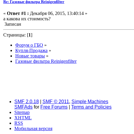
Re: Газовые фильтра Reinigenfilter
«
Ответ #1 :
Декабря 06, 2015, 13:40:14 »
а какова их стоимость?
Записан
Страницы: [
1
]
Форум о ГБО
»
Купля-Продажа
»
Новые товары
»
Газовые фильтра Reinigenfilter
SMF 2.0.18
|
SMF © 2011
,
Simple Machines
SMFAds
for
Free Forums
|
Terms and Policies
Sitemap
XHTML
RSS
Мобильная версия