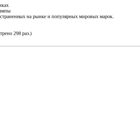
нках
рампы
остраненн
ых на рынке и популярных мировых марок.
трено 298 раз.)