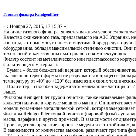
Газовые фильтра Reinigenfilter
«
:
Ноября 27, 2015, 17:15:37 »
Наличие газового фильтра является важным условием эксплуат
Качество сжиженного газа, предлагаемого на АЗС Украины, не
частицы, которые могут нанести ощутимый вред редуктору и ф
оборудования, обладая максимальной степенью очистки. Они 
технологий и качественных материалов и комплектующих.
Фильтр состоит из металлического или пластмассового корпус
фильтрующего материала:
Бумага – более бюджетный вариант, который обеспечивает вы
вкладыш не теряет формы и не разрушается в процессе фильт
температуру от -40° до +120° без изменения своих технических
Полиэстер – способен задерживать мельчайшие частицы от 2 м
выше.
Фильтры Reinigenfilter грубой очистки, также называемые фи
является наличие в корпусе мощного магнит. Он притягивает м
модели усиленные металлической сеткой, которая задерживает
Фильтры Reinigenfilter тонкой очистки (паровой фазы) - устан
масла, парафина и других примесей. В зависимости от диаметр
Производитель предлагает простые модели и с отстойником, к
В зависимости от количества выходов, различают три типа фил
1\1 – под 1 штуцер редуктора и форсунки с одной рампой