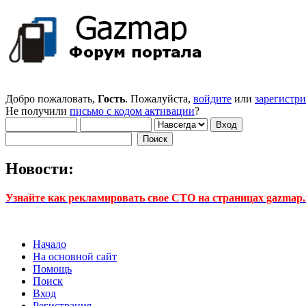
Добро пожаловать,
Гость
. Пожалуйста,
войдите
или
зарегистр
Не получили
письмо с кодом активации
?
Новости:
Узнайте как рекламировать свое СТО на страницах gazmap.r
Начало
На основной сайт
Помощь
Поиск
Вход
Регистрация