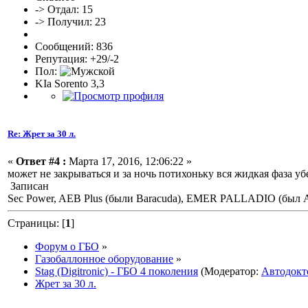
-> Отдал: 15
-> Получил: 23
Сообщений: 836
Репутация: +29/-2
Пол:
KIa Sorento 3,3
Re: Жрет за 30 л.
«
Ответ #4 :
Марта 17, 2016, 12:06:22 »
может не закрываться и за ночь потихоньку вся жидкая фаза у
Записан
Sec Power, AEB Plus (были Baracuda), EMER PALLADIO (был Ati
Страницы: [
1
]
Форум о ГБО
»
Газобаллонное оборудование
»
Stag (Digitronic) - ГБО 4 поколения
(Модератор:
Автодокт
Жрет за 30 л.