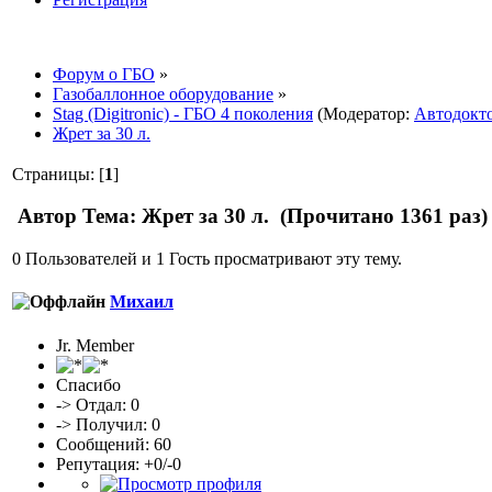
Форум о ГБО
»
Газобаллонное оборудование
»
Stag (Digitronic) - ГБО 4 поколения
(Модератор:
Автодокт
Жрет за 30 л.
Страницы: [
1
]
Автор
Тема: Жрет за 30 л. (Прочитано 1361 раз)
0 Пользователей и 1 Гость просматривают эту тему.
Михаил
Jr. Member
Спасибо
-> Отдал: 0
-> Получил: 0
Сообщений: 60
Репутация: +0/-0