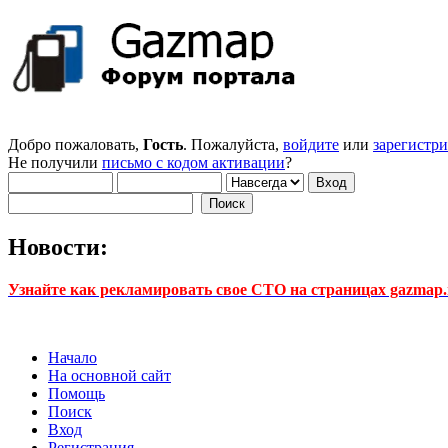
Добро пожаловать,
Гость
. Пожалуйста,
войдите
или
зарегистр
Не получили
письмо с кодом активации
?
Новости:
Узнайте как рекламировать свое СТО на страницах gazmap.r
Начало
На основной сайт
Помощь
Поиск
Вход
Регистрация