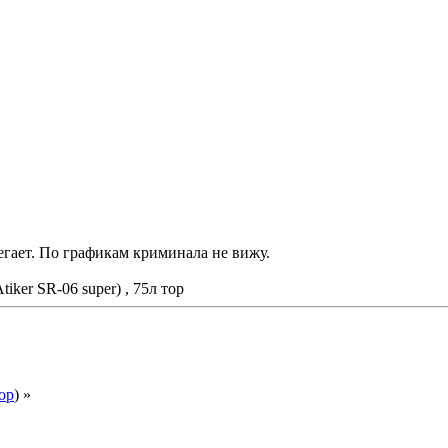
бегает. По графикам криминала не вижу.
ker SR-06 super) , 75л тор
ор
) »