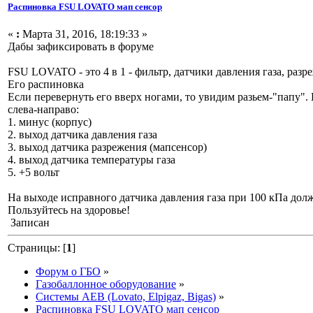
Распиновка FSU LOVATO мап сенсор
«
:
Марта 31, 2016, 18:19:33 »
Дабы зафиксировать в форуме
FSU LOVATO - это 4 в 1 - фильтр, датчики давления газа, разр
Его распиновка
Если перевернуть его вверх ногами, то увидим разьем-"папу". 
слева-направо:
1. минус (корпус)
2. выход датчика давления газа
3. выход датчика разрежения (мапсенсор)
4. выход датчика температуры газа
5. +5 вольт
На выходе исправного датчика давления газа при 100 кПа долж
Пользуйтесь на здоровье!
Записан
Страницы: [
1
]
Форум о ГБО
»
Газобаллонное оборудование
»
Системы AEB (Lovato, Elpigaz, Bigas)
»
Распиновка FSU LOVATO мап сенсор