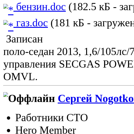
бензин.doc
(182.5 кБ - за
газ.doc
(181 кБ - загружен
Записан
поло-седан 2013, 1,6/105лс/
управления SECGAS POWER,
OMVL.
Сергей Nogotko
Работники СТО
Hero Member