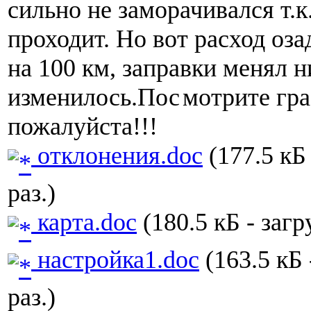
сильно не заморачивался т.к
проходит. Но вот расход оза
на 100 км, заправки менял н
изменилось.Пос
мотрите гр
пожалуйста!!!
отклонения.doc
(177.5 кБ
раз.)
карта.doc
(180.5 кБ - загр
настройка1.doc
(163.5 кБ 
раз.)