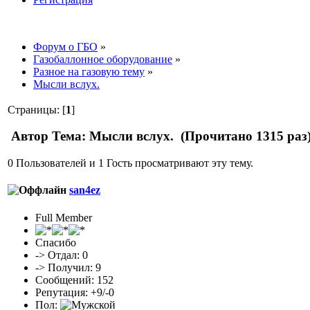
Форум о ГБО
»
Газобаллонное оборудование
»
Разное на газовую тему
»
Мысли вслух.
Страницы: [
1
]
Автор
Тема: Мысли вслух. (Прочитано 1315 раз
0 Пользователей и 1 Гость просматривают эту тему.
san4ez
Full Member
Спасибо
-> Отдал: 0
-> Получил: 9
Сообщений: 152
Репутация: +9/-0
Пол: