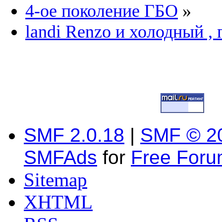
4-ое поколение ГБО
»
landi Renzo и холодный ,
SMF 2.0.18
|
SMF © 2
SMFAds
for
Free For
Sitemap
XHTML