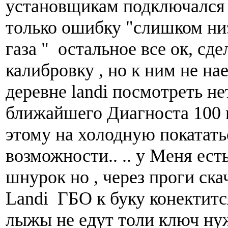
установщикам подключался 
только ошибку "слишком ни
газа " остальное все ок, сд
калибровку , но к ним не на
деревне landi посмотреть н
ближайшего Диагноста 100 
этому на холодную покатать
возможности.. .. у Меня ес
шнурок но , через проги ска
Landi ГБО к буку конектится
лыжы не едут толи ключ нуж