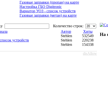
Газовые заправки (пропан) на карте
Настройка ГБО Digitronic
Вариатор УОЗ - список устройств
Газовые заправки (метан) на карте
вку
Количество строк:
риала
Автор
Хиты
На 
Stehlen
532549
список устройств
Stehlen
220238
Stehlen
154338
disAllow