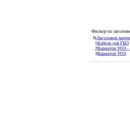
Фильтр по заголо
№
Заголовок мате
1
Кабель для ГБО
2
Вариатор УОЗ - 
3
Вариатор УОЗ