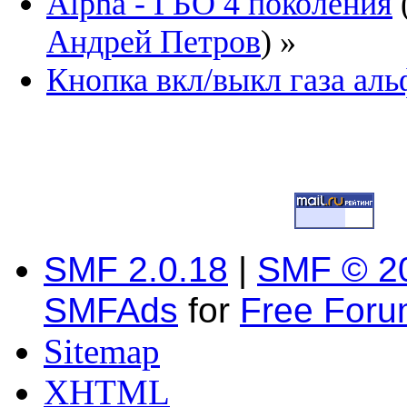
Alpha - ГБО 4 поколения
Андрей Петров
) »
Кнопка вкл/выкл газа альф
SMF 2.0.18
|
SMF © 2
SMFAds
for
Free For
Sitemap
XHTML