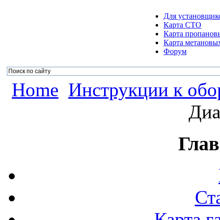
Для установщик
Карта СТО
Карта пропанов
Карта метановых
Форум
Home
Инструкции к об
Диа
Глав
Ст
Карта г