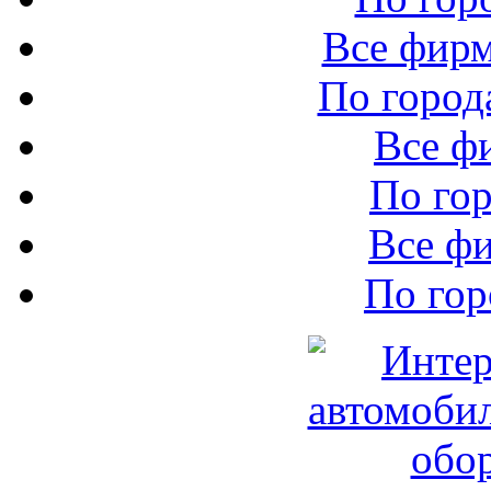
Все фир
По город
Все ф
По го
Все ф
По го