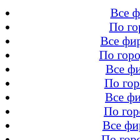
Все 
По го
Все фи
По горо
Все ф
По го
Все ф
По гор
Все ф
По гор