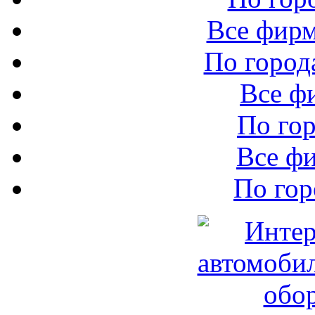
Все фир
По город
Все ф
По го
Все ф
По го