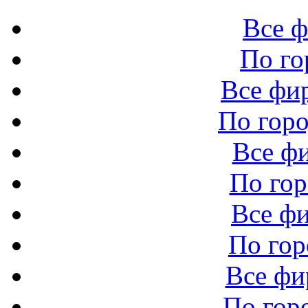
Все 
По го
Все фи
По горо
Все ф
По го
Все ф
По гор
Все ф
По гор