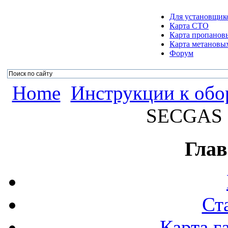
Для установщик
Карта СТО
Карта пропанов
Карта метановых
Форум
Home
Инструкции к об
SECGAS 
Глав
Ст
Карта г